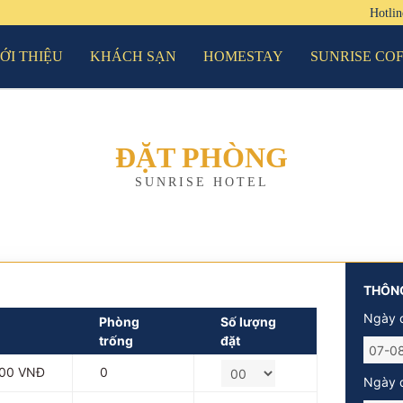
Hotli
IỚI THIỆU
KHÁCH SẠN
HOMESTAY
SUNRISE CO
ĐẶT PHÒNG
SUNRISE HOTEL
THÔNG
Ngày 
Phòng
Số lượng
trống
đặt
000 VNĐ
0
Ngày đ