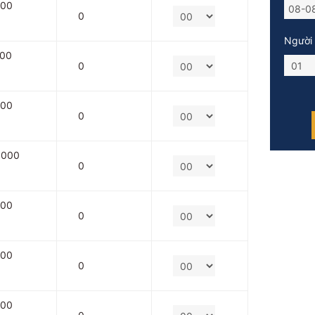
000
0
Người 
000
0
000
0
.000
0
000
0
000
0
000