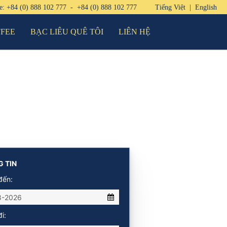
ne:
+84 (0) 888 102 777
-
+84 (0) 888 102 777
Tiếng Việt
|
English
FFEE
BẠC LIÊU QUÊ TÔI
LIÊN HỆ
 TIN
đến:
i: