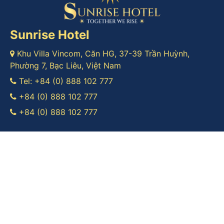
Sunrise Hotel
Khu Villa Vincom, Căn HG, 37-39 Trần Huỳnh,
Phường 7, Bạc Liêu, Việt Nam
Tel:
+84 (0) 888 102 777
+84 (0) 888 102 777
+84 (0) 888 102 777